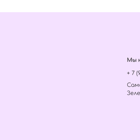
Мы н
+ 7 
Само
Зеле