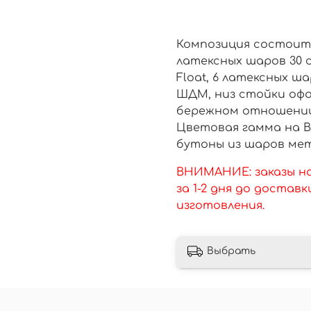
Композиция состоит 
латексных шаров 30 с
Float, 6 латексных ша
ШДМ, низ стойки офо
бережном отношении 
Цветовая гамма на В
бутоны из шаров мета
ВНИМАНИЕ: заказы н
за 1-2 дня до достав
изготовления.
Выбрать