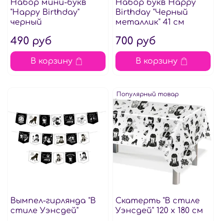
Набор мини-букв
Набор букв Нappy
"Happy Birthday"
Вirthday "Черный
черный
металлик" 41 см
490 руб
700 руб
В корзину
В корзину
Популярный товар
Вымпел-гирлянда "В
Скатерть "В стиле
стиле Уэнсдей"
Уэнсдей" 120 х 180 см