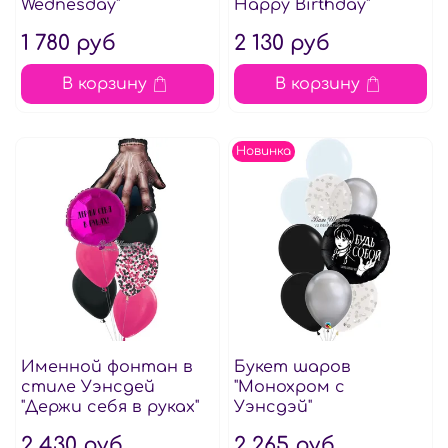
Wednesday"
Happy Birthday"
1 780 руб
2 130 руб
В корзину
В корзину
Новинка
Именной фонтан в
Букет шаров
стиле Уэнсдей
"Монохром с
"Держи себя в руках"
Уэнсдэй"
2 430 руб
2 265 руб