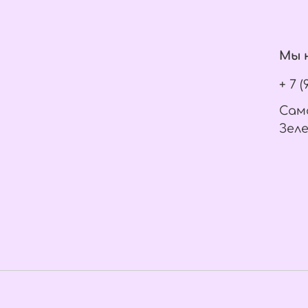
Мы н
+ 7 
Само
Зеле