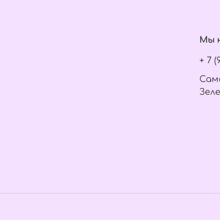
Мы н
+ 7 
Само
Зеле