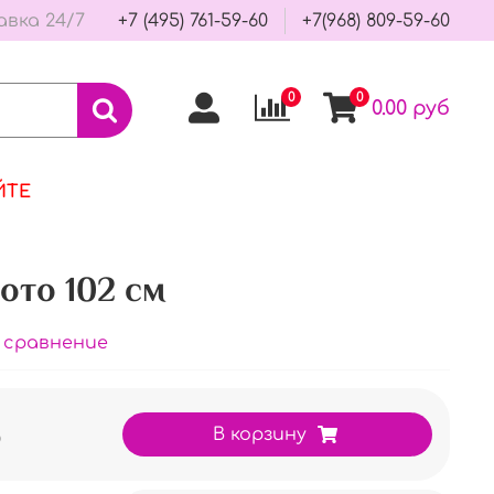
авка 24/7
+7 (495) 761-59-60
+7(968) 809-59-60
0
0
0.00 руб
ЙТЕ
лото 102 см
 сравнение
б
В корзину