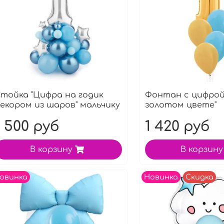
тойка "Цифра на годик
Фонтан с цифрой
екором из шаров" мальчику
золотом цвете"
1 500 руб
1 420 руб
В корзину
В корзину
овинка
Новинка
Скидка