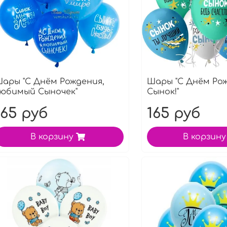
ары "С Днём Рождения,
Шары "С Днём Рож
юбимый Сыночек"
Сынок!"
165 руб
165 руб
В корзину
В корзину