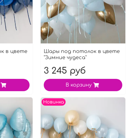
к в цвете
Шары под потолок в цвете
"Зимние чудеса"
3 245 руб
В корзину
Новинка