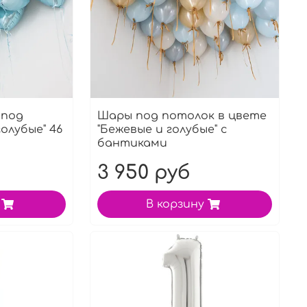
 под
Шары под потолок в цвете
олубые" 46
"Бежевые и голубые" с
бантиками
3 950 руб
В корзину