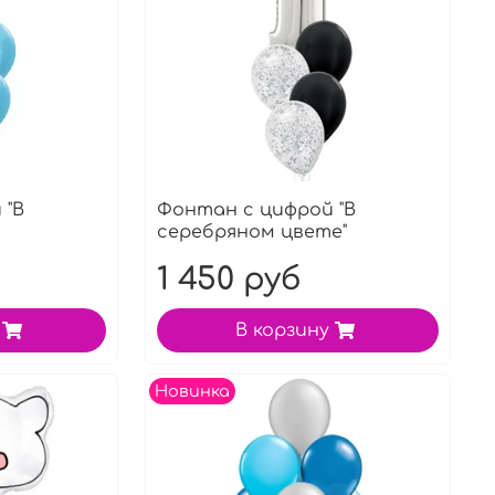
 "В
Фонтан с цифрой "В
серебряном цвете"
1 450 руб
В корзину
Новинка