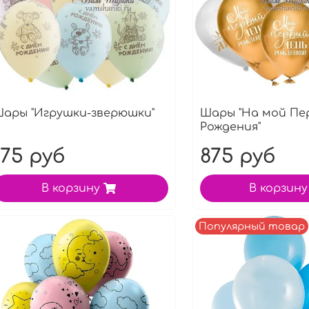
ары "Игрушки-зверюшки"
Шары "На мой Пе
Рождения"
175 руб
875 руб
В корзину
В корзину
Популярный товар