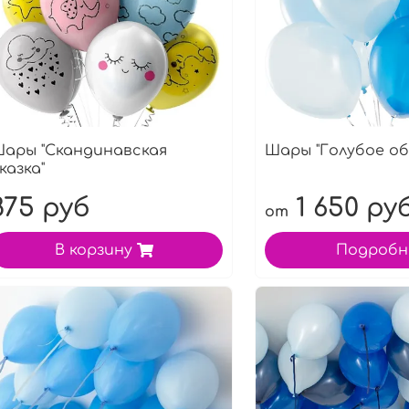
ары "Скандинавская
Шары "Голубое об
казка"
875 руб
1 650 ру
от
В корзину
Подробн