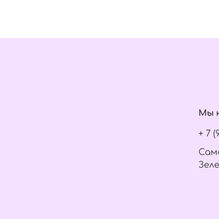
Мы н
+ 7 
Само
Зеле