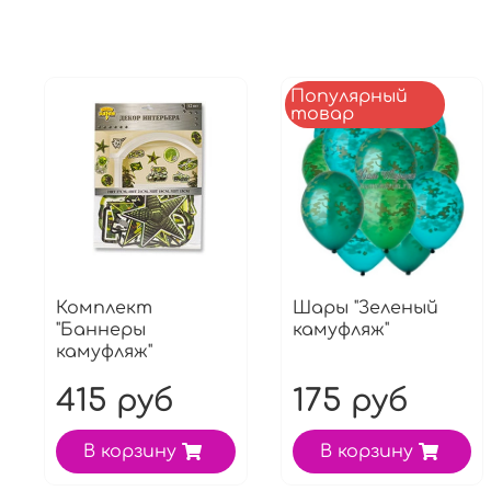
Популярный
товар
Комплект
Шары "Зеленый
"Баннеры
камуфляж"
камуфляж"
415 руб
175 руб
В корзину
В корзину