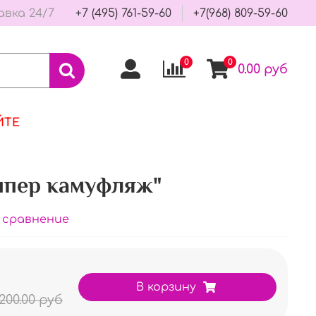
авка 24/7
+7 (495) 761-59-60
+7(968) 809-59-60
0
0
0.00 руб
ЙТЕ
ппер камуфляж"
 сравнение
В корзину
200.00 руб