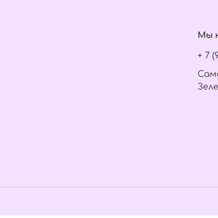
Мы н
+ 7 
Само
Зеле