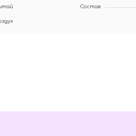
итай
Состав
оздух