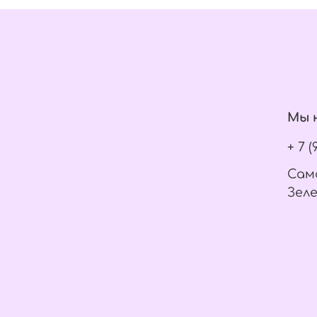
Мы н
+ 7 
Само
Зеле