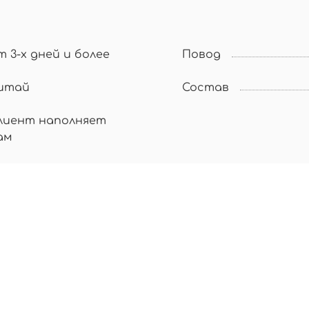
т 3-х дней и более
Повод
итай
Состав
лиент наполняет
ам