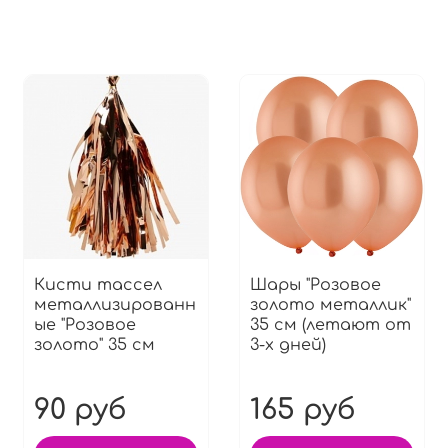
Кисти тассел
Шары "Розовое
металлизированн
золото металлик"
ые "Розовое
35 см (летают от
золото" 35 см
3-х дней)
90 руб
165 руб