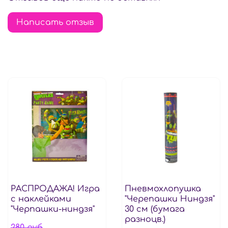
Написать отзыв
РАСПРОДАЖА! Игра
Пневмохлопушка
с наклейками
"Черепашки Ниндзя"
"Черпашки-ниндзя"
30 см (бумага
разноцв.)
280 руб