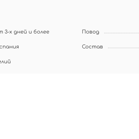
т 3-х дней и более
Повод
спания
Состав
елий