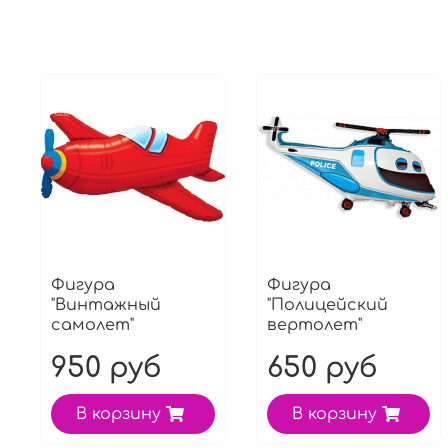
Фигура
Фигура
"Винтажный
"Полицейский
самолет"
вертолет"
950 руб
650 руб
В корзину
В корзину