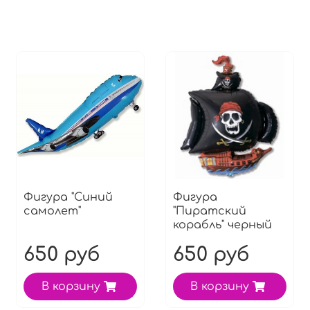
Фигура "Синий
Фигура
самолет"
"Пиратский
корабль" черный
650 руб
650 руб
В корзину
В корзину