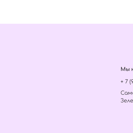
Мы н
+ 7 
Само
Зеле