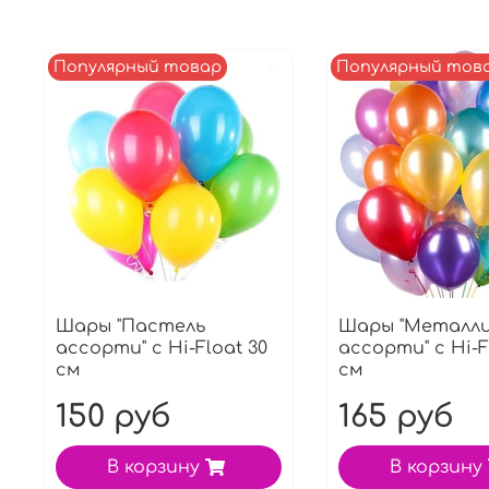
Популярный товар
Популярный тов
Шары "Пастель
Шары "Металл
ассорти" с Hi-Float 30
ассорти" с Hi-F
см
см
150 руб
165 руб
В корзину
В корзину