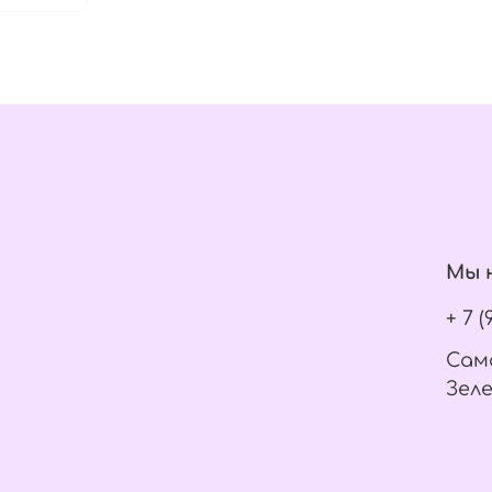
Мы н
+ 7 
Само
Зеле