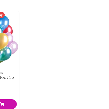
ар
ик
loat 35